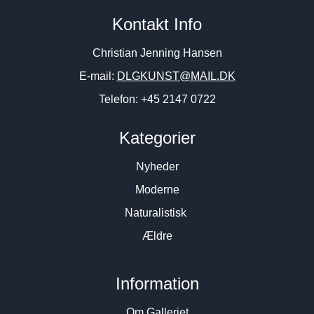
Sven Dalsgaard. “Selvportræt”,
1996. 90x80cm.
Kontakt Info
1988-1989. 179x99cm.
9.800
DKK
32.500
DKK
Christian Jenning Hansen
E-mail:
DLGKUNST@MAIL.DK
Telefon: +45 2147 0722
Kategorier
Nyheder
Moderne
Naturalistisk
Ældre
Information
Om Galleriet