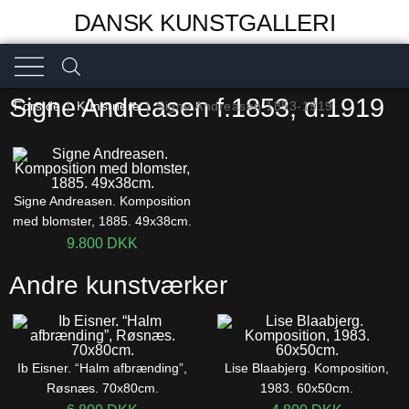
DANSK KUNSTGALLERI
Signe Andreasen f.1853, d.1919
Forside
|
Kunstnere
|
Signe Andreasen 1853-1919
Signe Andreasen. Komposition
med blomster, 1885. 49x38cm.
9.800
DKK
Andre kunstværker
Ib Eisner. “Halm afbrænding”,
Lise Blaabjerg. Komposition,
Røsnæs. 70x80cm.
1983. 60x50cm.