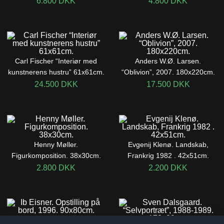
6.800
DKK
4.800
DKK
Carl Fischer “Interiør med
Anders W.Ø. Larsen.
kunstnerens hustru” 61x61cm.
“Oblivion”, 2007. 180x220cm.
24.500
DKK
17.500
DKK
Henny Møller.
Evgenij Klenø. Landskab,
Figurkomposition. 38x30cm.
Frankrig 1982 . 42x51cm.
2.800
DKK
2.200
DKK
Ib Eisner. Opstilling på bord,