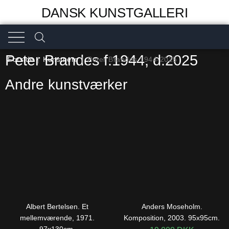
DANSK KUNSTGALLERI
Peter Brandes f.1944, d.2025
Forside
|
Kunstnere
|
Peter Brandes 1944-2025
Andre kunstværker
Albert Bertelsen. Et
Anders Moseholm.
mellemværende, 1971.
Komposition, 2003. 95x95cm.