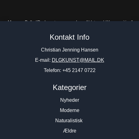
Mogens Balle “Rød, sort og
Lars Ahlstrand “Komposition”
hvid komposition” 1957.
2011. 86x132cm.
Kontakt Info
63x73cm.
11.500
DKK
39.000
DKK
Christian Jenning Hansen
E-mail:
DLGKUNST@MAIL.DK
Telefon: +45 2147 0722
Kategorier
Nyheder
Moderne
Naturalistisk
Ældre