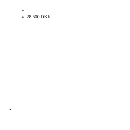
Albert Bertelsen. Rust komposition, 2006. 50x65cm.
28.500
DKK