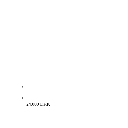
Thor Lindeneg “Komposition” 1971. 134x100cm.
24.000
DKK