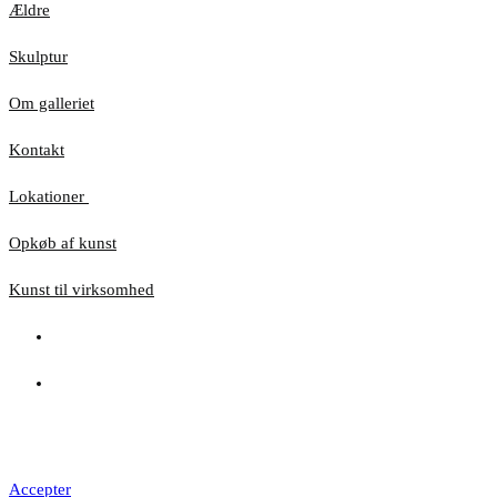
Ældre
Skulptur
Om galleriet
Kontakt
Lokationer
Opkøb af kunst
Kunst til virksomhed
Hjemmesiden anvender cookies for at sikre, at du
får den bedste oplevelse
Accepter