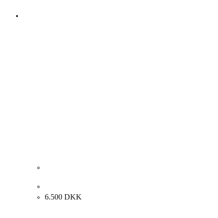
Loui Michael. Komposition, 1972. 81x100cm.
6.500
DKK