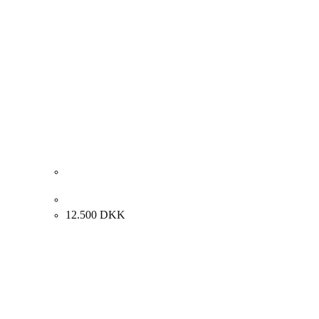
Kay Christensen. “Komposition med 2 piger” 73x93cm.
12.500
DKK