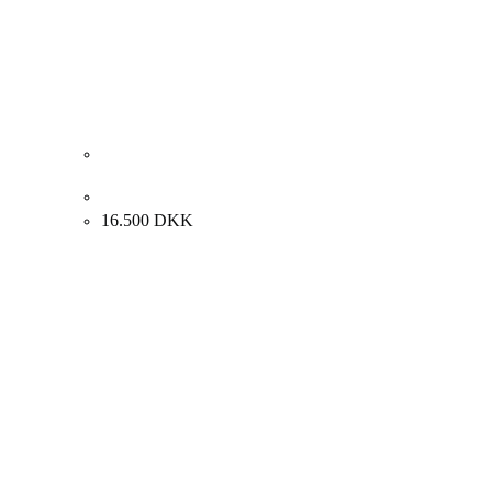
Johannes Carstensen “Opstilling” 77x100cm.
16.500
DKK