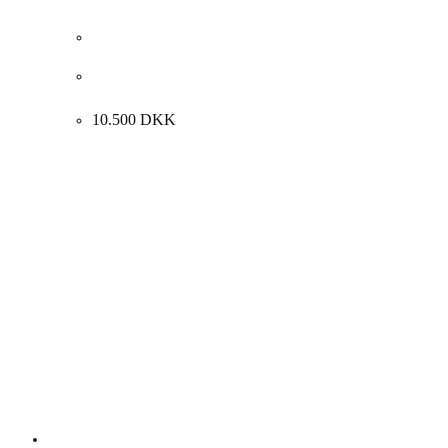
Kay Christensen “Komposition med kvinder” 1964-67.
51x93cm.
10.500
DKK