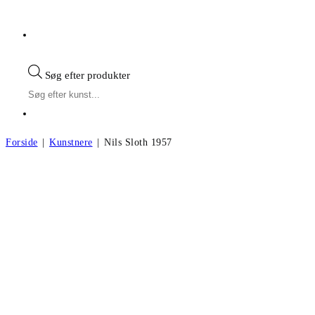
Søg efter produkter
Forside
|
Kunstnere
|
Nils Sloth 1957
Nils Sloth f.1957
Andre kunstværker