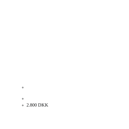
Erling Andersen. Komposition, 1975. 45x52cm.
2.800
DKK