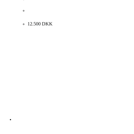
Henrik Busk Andersen “Vi står ene og alene sammen”
2026. 120x160cm.
12.500
DKK