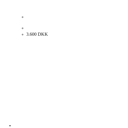
Ejvind Schaldemose. “Storbyen”, 1974. 80x78cm.
3.600
DKK