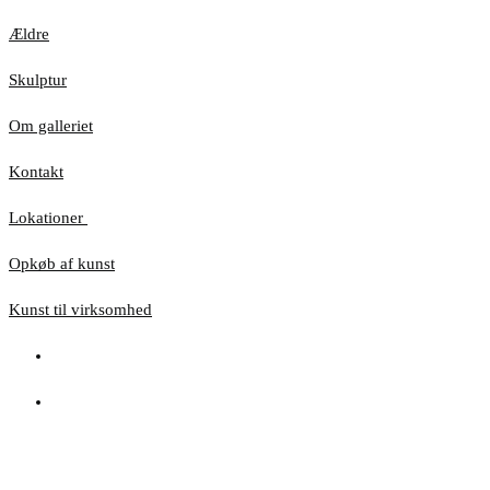
Ældre
Skulptur
Om galleriet
Kontakt
Lokationer
Opkøb af kunst
Kunst til virksomhed
Hjemmesiden anvender cookies for at sikre, at du
får den bedste oplevelse