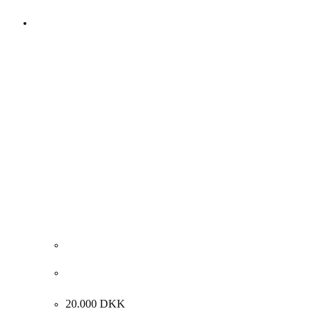
Michelle Bourret/ J.F. Willumsen “Vægtskålen”
89x116cm
20.000
DKK