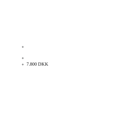
Anton Larsen “Ulven kommer” 2023. 80x60cm.
7.800
DKK