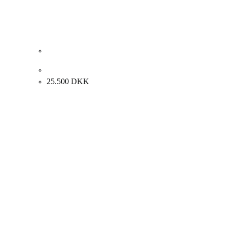
Albert Bertelsen. Maleri II, 2004. 35×80 cm.
25.500
DKK