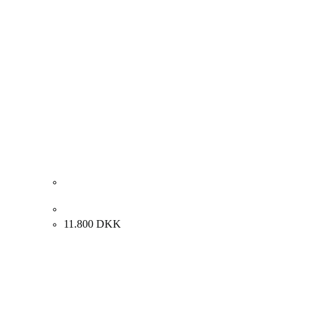
Alfred Broge. Rygvendt kvinde, 1919. 47x35cm.
11.800
DKK