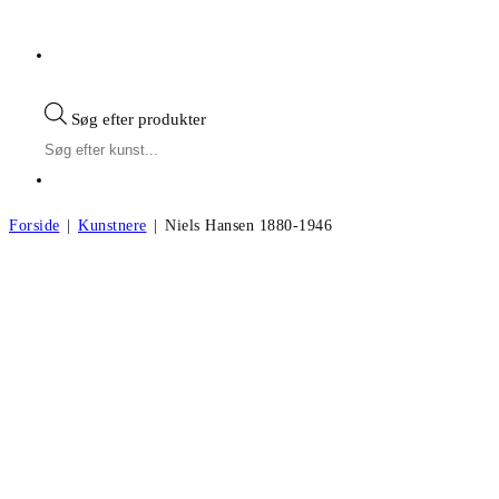
Søg efter produkter
Forside
|
Kunstnere
|
Niels Hansen 1880-1946
Niels Hansen f.1880, d.1946
Andre kunstværker