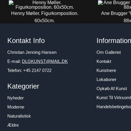
Henny Møller. Figurkomposition.
Ane Brugger “I
60x50cm.
88
6.800
DKK
6.5
Kontakt Info
Informatio
Christian Jenning Hansen
Om Galleriet
E-mail:
DLGKUNST@MAIL.DK
Kontakt
Telefon: +45 2147 0722
Kunstnere
Lokationer
Kategorier
Opkøb Af Kunst
Kunst Til Virkso
Nyheder
Handelsbetingels
Moderne
Naturalistisk
Ældre