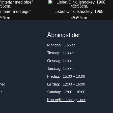
nteriør med pige”
Lisbet Olrik. Ishockey, 1968.
x56cm.
45x55cm.
00
DKK
3.700
DKK
n
Åbningstider
Mandag: Lukket
Tirsdag: Lukket
Onsdag: Lukket
Torsdag: Lukket
Fredag: 15:00 – 19:00
mhed
Lørdag: 12:00 – 16:00
er
Søndag: 12:00 – 16:00
Kun Vejles åbningstider