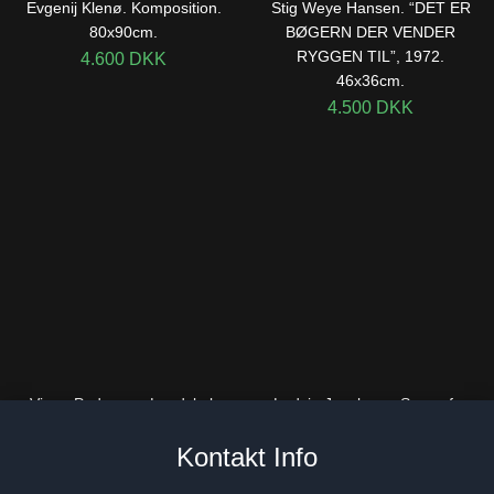
Evgenij Klenø. Komposition.
Stig Weye Hansen. “DET ER
80x90cm.
BØGERN DER VENDER
RYGGEN TIL”, 1972.
4.600
DKK
46x36cm.
4.500
DKK
Viggo Pedersen. Landskab
Ludvig Jacobsen. Scene fra
med heste. 35x44cm.
Ludvig Holberg komedie,
Kontakt Info
1930. 60x70cm.
4.800
DKK
4.800
DKK