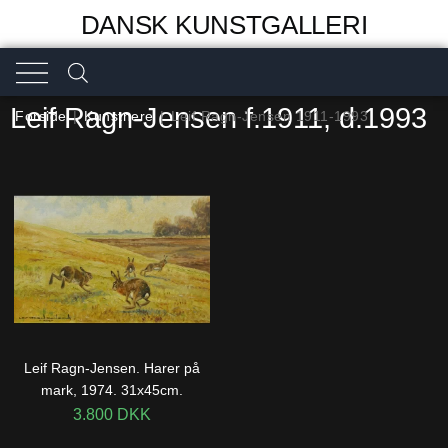
DANSK KUNSTGALLERI
Leif Ragn-Jensen f.1911, d.1993
Forside
|
Kunstnere
|
Leif Ragn-Jensen 1911-1993
Leif Ragn-Jensen. Harer på
mark, 1974. 31x45cm.
3.800
DKK