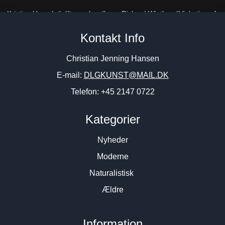
Kristian Hornsleth “Its my boat”
Richard Winther. “Vinkation of
2005. 120x120cm.
the right Women” 1978.
Kontakt Info
55x66cm.
22.500
DKK
28.000
DKK
Christian Jenning Hansen
E-mail:
DLGKUNST@MAIL.DK
Telefon: +45 2147 0722
Kategorier
Nyheder
Moderne
Naturalistisk
Ældre
Information