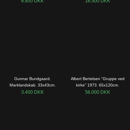
6.800
DKK
16.500
DKK
Gunnar Bundgaard.
Albert Bertelsen “Gruppe ved
Marklandskab. 33x43cm.
kirke” 1973. 65x120cm.
3.400
DKK
56.000
DKK