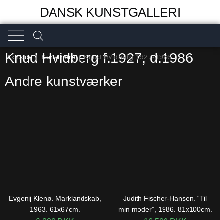
DANSK KUNSTGALLERI
Knud Hvidberg f.1927, d.1986
Forside
|
Kunstnere
|
Knud Hvidberg 1927-1986
Andre kunstværker
Evgenij Klenø. Marklandskab,
Judith Fischer-Hansen. “Til
1963. 61x67cm.
min moder”, 1986. 81x100cm.