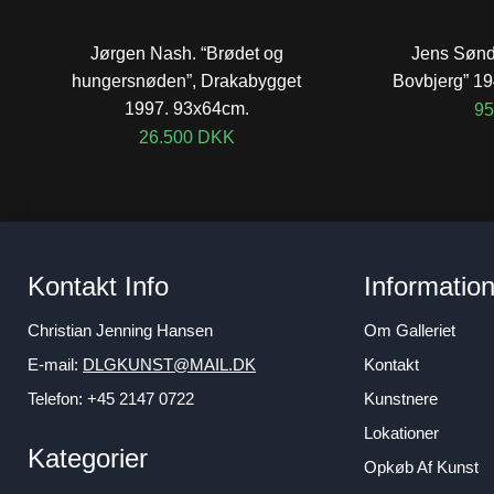
Jørgen Nash. “Brødet og
Jens Sønde
hungersnøden”, Drakabygget
Bovbjerg” 1
1997. 93x64cm.
95
26.500
DKK
Kontakt Info
Informatio
Christian Jenning Hansen
Om Galleriet
E-mail:
DLGKUNST@MAIL.DK
Kontakt
Telefon: +45 2147 0722
Kunstnere
Lokationer
Kategorier
Opkøb Af Kunst