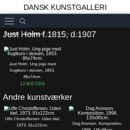
DANSK KUNSTGALLERI
Just Holm f.1815, d.1907
Forside
|
Kunstnere
|
Just Holm 1815-1907
Just Holm. Ung pige med
frugtkurv i skoven, 1853.
86x74cm.
12.800
DKK
Andre kunstværker
Uffe Christoffersen. Uden titel,
Dag Aronson. Komposition,
1973. 91x122cm.
1998. 135x95cm.