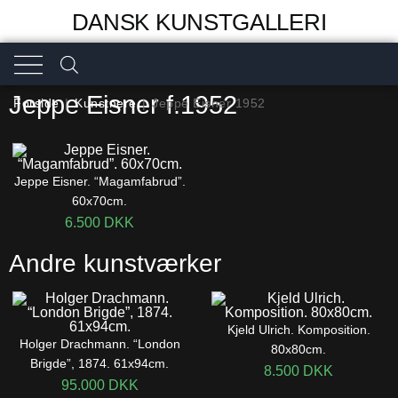
DANSK KUNSTGALLERI
Jeppe Eisner f.1952
Forside
|
Kunstnere
|
Jeppe Eisner 1952
Jeppe Eisner. “Magamfabrud”.
60x70cm.
6.500
DKK
Andre kunstværker
Kjeld Ulrich. Komposition.
Holger Drachmann. “London
80x80cm.
Brigde”, 1874. 61x94cm.
8.500
DKK
95.000
DKK