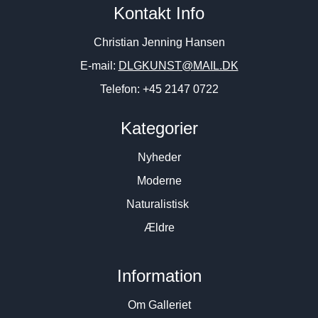
Kontakt Info
“komposition” 2025. 30x80cm.
1987. 114x162cm.
2.600
DKK
85.000
DKK
Christian Jenning Hansen
E-mail:
DLGKUNST@MAIL.DK
Telefon: +45 2147 0722
Kategorier
Nyheder
Moderne
Naturalistisk
Ældre
Information
Om Galleriet