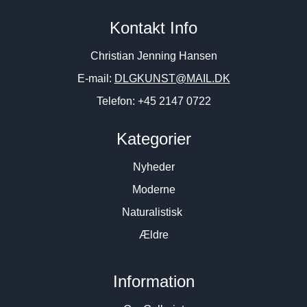
Dorte Kyhn “Komposition”
SMEDE”, 1970. 54x67cm.
Kontakt Info
2002. 70x76cm
3.600
DKK
4.800
DKK
Christian Jenning Hansen
E-mail:
DLGKUNST@MAIL.DK
Telefon: +45 2147 0722
Kategorier
Nyheder
Moderne
Naturalistisk
Ældre
Information