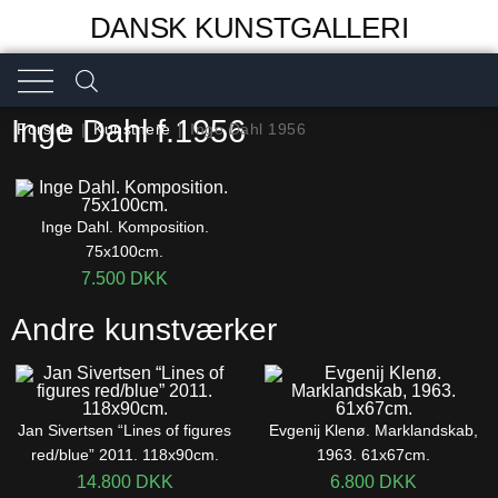
DANSK KUNSTGALLERI
Inge Dahl f.1956
Forside
|
Kunstnere
|
Inge Dahl 1956
Inge Dahl. Komposition.
75x100cm.
7.500
DKK
Andre kunstværker
Jan Sivertsen “Lines of figures
Evgenij Klenø. Marklandskab,
red/blue” 2011. 118x90cm.
1963. 61x67cm.
14.800
DKK
6.800
DKK