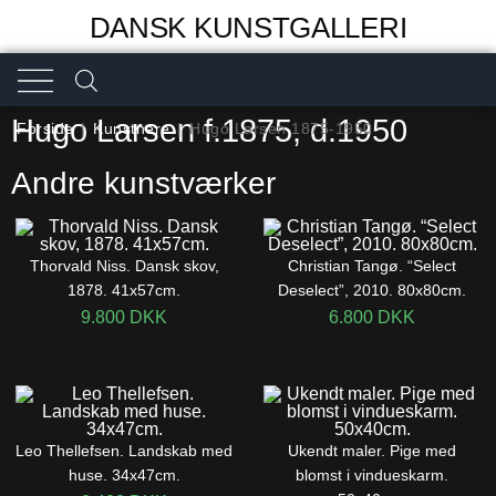
DANSK KUNSTGALLERI
Hugo Larsen f.1875, d.1950
Forside
|
Kunstnere
|
Hugo Larsen 1875-1950
Andre kunstværker
Thorvald Niss. Dansk skov,
Christian Tangø. “Select
1878. 41x57cm.
Deselect”, 2010. 80x80cm.
9.800
DKK
6.800
DKK
Leo Thellefsen. Landskab med
Ukendt maler. Pige med
huse. 34x47cm.
blomst i vindueskarm.