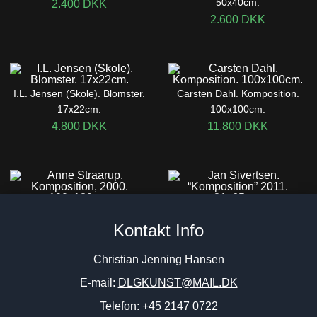
50x40cm.
2.400
DKK
2.600
DKK
I.L. Jensen (Skole). Blomster.
Carsten Dahl. Komposition.
17x22cm.
100x100cm.
4.800
DKK
11.800
DKK
Anne Straarup. Komposition,
Jan Sivertsen. “Komposition”
Kontakt Info
2000. 100x130cm.
2011. 81x65cm.
4.800
DKK
8.400
DKK
Christian Jenning Hansen
E-mail:
DLGKUNST@MAIL.DK
Telefon: +45 2147 0722