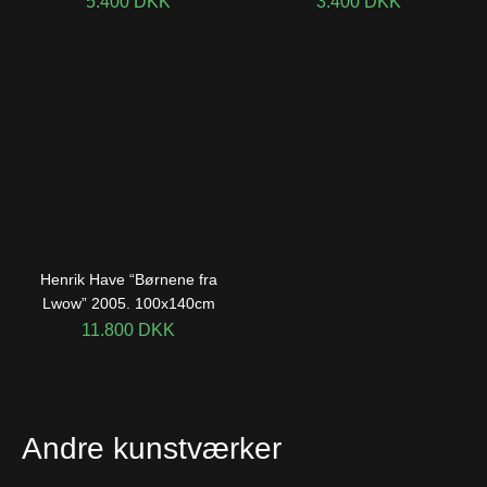
5.400
DKK
3.400
DKK
Henrik Have “Børnene fra
Lwow” 2005. 100x140cm
11.800
DKK
Andre kunstværker