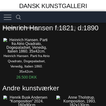
DANSK KUNSTGALLERI
Heinrich Hansen f.1821, d.1890
Forside
|
Kunstnere
|
Heinrich Hansen 1821-1890
Heinrich Hansen. Parti fra Atrio
Qvadrato, Dogepaladset,
Venedig, Italien 1860.
35x42cm.
26.500
DKK
Andre kunstværker