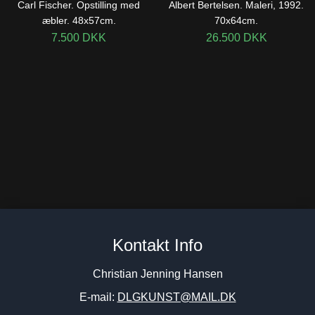
Carl Fischer. Opstilling med
Albert Bertelsen. Maleri, 1992.
æbler. 48x57cm.
70x64cm.
7.500
DKK
26.500
DKK
Lone Luna Vestergaard.
Carl Fischer. Blomster.
Kontakt Info
Komposition. 75x75cm.
65x54cm.
5.800
DKK
8.500
DKK
Christian Jenning Hansen
E-mail:
DLGKUNST@MAIL.DK