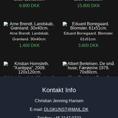
6.800
DKK
15.800
DKK
Arne Brendt. Landskab,
Eduard Borregaard. Blomster.
Grønland. 30x40cm.
61x51cm.
1.400
DKK
3.600
DKK
Kristian Hornsleth. “Xantippa”,
Albert Bertelsen. De små
2009. 120x120cm.
huse, Færøerne 1979.
Kontakt Info
70x80cm.
68.500
DKK
46.000
DKK
Christian Jenning Hansen
E-mail:
DLGKUNST@MAIL.DK