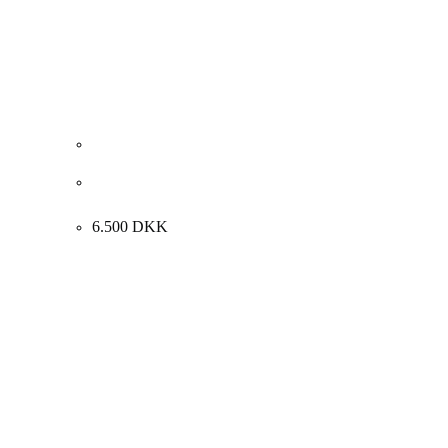
Verner Hübert Thobiasen. “MIN DRØMS MUSE”,
1971. 96x71cm.
6.500
DKK