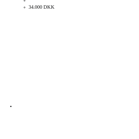
Preben Hornung “Komposition” Ca. 1960. 73x50cm.
34.000
DKK