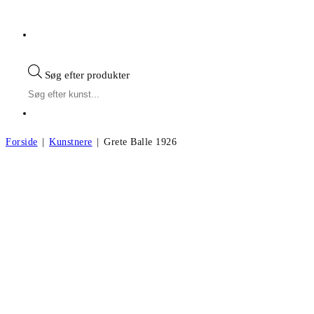
Søg efter produkter
Forside
|
Kunstnere
|
Grete Balle 1926
Gerte Balle f.1926
Andre kunstværker