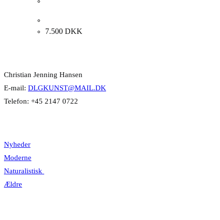
Birte Ohsten. “LANDSKAB NORGE”, 1966. 74x92cm.
7.500
DKK
Kontakt Info
Christian Jenning Hansen
E-mail:
DLGKUNST@MAIL.DK
Telefon: +45 2147 0722
Kategorier
Nyheder
Moderne
Naturalistisk
Ældre
Information