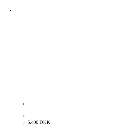
Svend Bie Christensen. Komposition. 100x70cm.
5.400
DKK