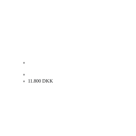
J.V. Martin “Masker” 1985. 70x60cm.
11.800
DKK