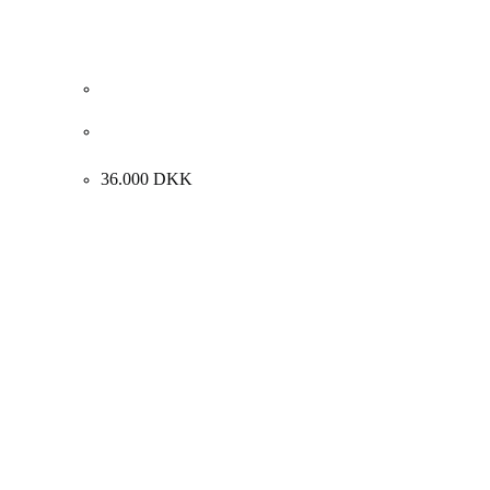
Harald Molkte “Grønlandsk kvinde med barn” ca.
1930. 111x80cm.
36.000
DKK