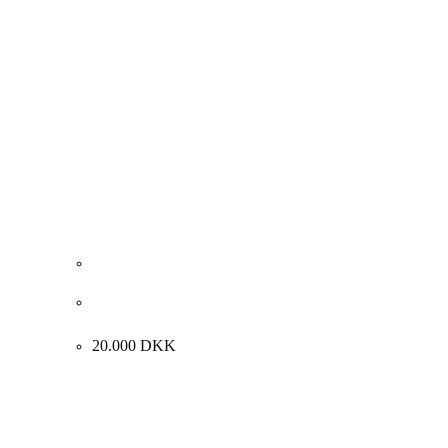
Michelle Bourret/ J.F. Willumsen “Vægtskålen”
89x116cm
20.000
DKK