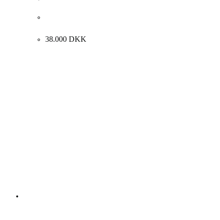
Henry Siddons Mawling. “Bretagne”, Frankrig.
54x74cm.
38.000
DKK