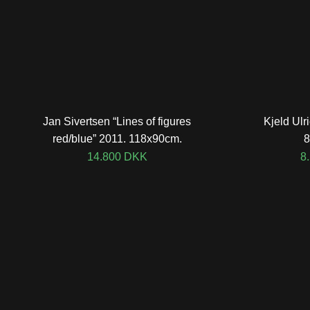
Jan Sivertsen “Lines of figures
Kjeld Ulr
red/blue” 2011. 118x90cm.
8
14.800
DKK
8