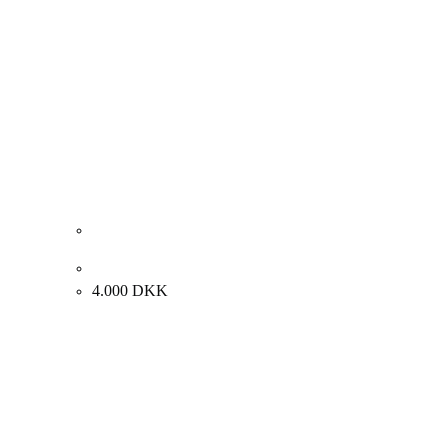
Arvid Aae. Kvindeportræt. 28x22cm.
4.000
DKK