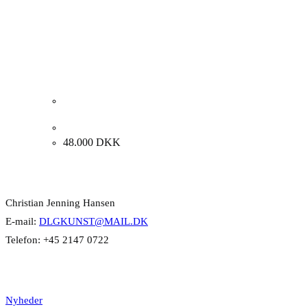
Peter Martensen. “Salonen”, 1988. 150x130cm.
48.000
DKK
Kontakt Info
Christian Jenning Hansen
E-mail:
DLGKUNST@MAIL.DK
Telefon: +45 2147 0722
Kategorier
Nyheder