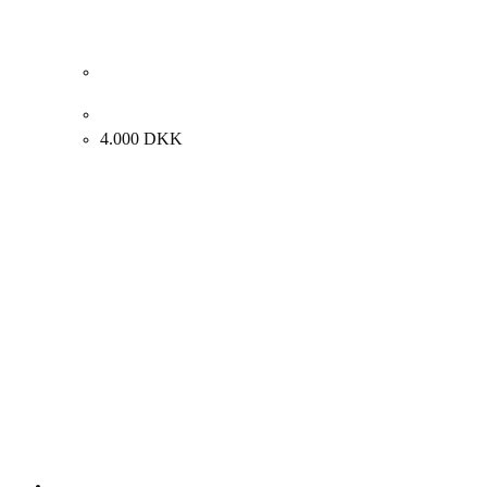
Ib Eisner. Personer, Bakken. 24x30cm.
4.000
DKK