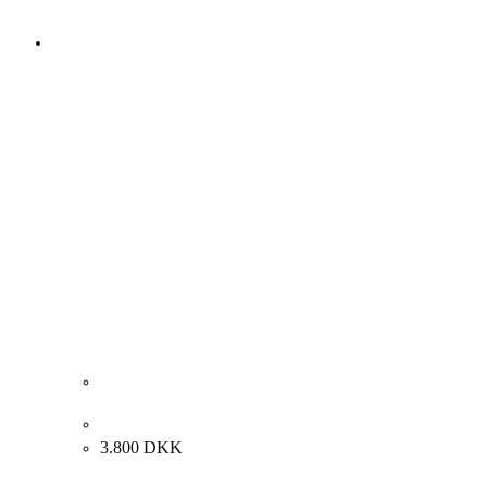
N.P. Mols. Komposition. 26x37cm.
3.800
DKK