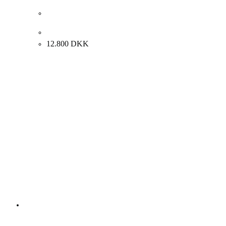
Nes Lerpa. Komposition, Holstebro 1989. 130x90cm.
12.800
DKK