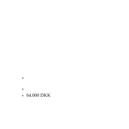
Lars Tygesen “Komposition” 2023. 130x110cm.
64.000
DKK