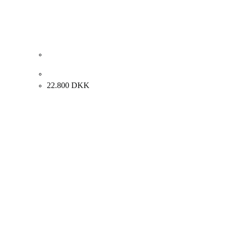
Kai Lindemann. Landskab, 2005. 97×130 cm.
22.800
DKK