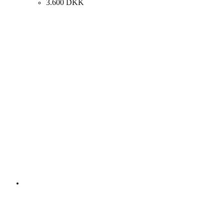
3.600
DKK
Andre kunstværker