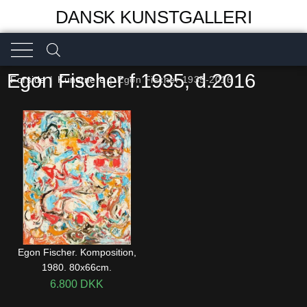
DANSK KUNSTGALLERI
Egon Fischer f.1935, d.2016
Forside
|
Kunstnere
|
Egon Fischer 1935-2016
Egon Fischer. Komposition,
1980. 80x66cm.
6.800
DKK