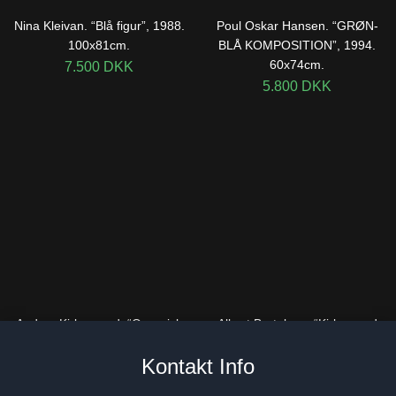
Nina Kleivan. “Blå figur”, 1988.
Poul Oskar Hansen. “GRØN-
100x81cm.
BLÅ KOMPOSITION”, 1994.
60x74cm.
7.500
DKK
5.800
DKK
Anders Kirkegaard. “Organisk
Albert Bertelsen. “Kirken ved
Besigtigelse”, 1991-1993.
vintertid”, 1970. 110x125cm.
Kontakt Info
81x100cm.
115.000
DKK
12.800
DKK