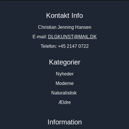
Rosita Engly.
Rolf Gjedsted. Komposition,
Kontakt Info
Figurkomposition. 120x100cm.
ca. 1990. 80x100cm.
6.800
DKK
4.800
DKK
Christian Jenning Hansen
E-mail:
DLGKUNST@MAIL.DK
Telefon: +45 2147 0722
Kategorier
Nyheder
Moderne
Naturalistisk
Ældre
Information