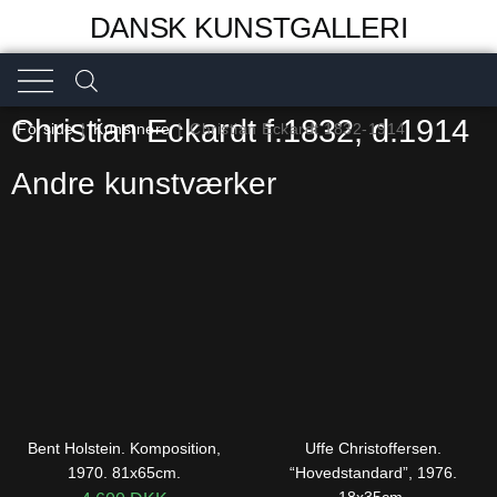
DANSK KUNSTGALLERI
Christian Eckardt f.1832, d.1914
Forside
|
Kunstnere
|
Christian Eckardt 1832-1914
Andre kunstværker
Bent Holstein. Komposition,
Uffe Christoffersen.
1970. 81x65cm.
“Hovedstandard”, 1976.