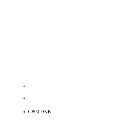
Søren Parmo. “VI ER LIGE NOGEN SOM…”, 2001.
81x65cm.
6.800
DKK