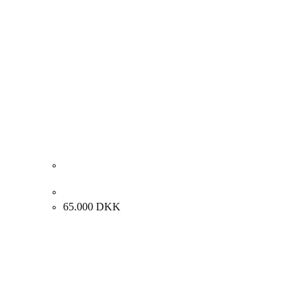
Erik A. Frandsen. “Komposition”, 2016. 136x90cm.
65.000
DKK