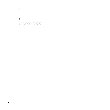
Erik Bille Christiansen. Komposition, 2000. 30x25cm.
3.900
DKK