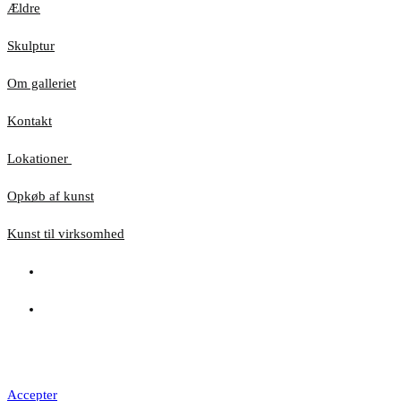
Ældre
Skulptur
Om galleriet
Kontakt
Lokationer
Opkøb af kunst
Kunst til virksomhed
Hjemmesiden anvender cookies for at sikre, at du
får den bedste oplevelse
Accepter