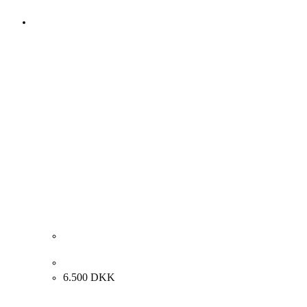
Carl Budtz Møller. Landskab, 1915. 70x100cm.
6.500
DKK