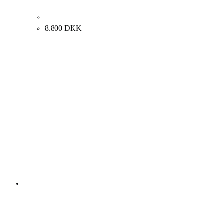
Carl Fischer. Markedsplads. 33x41cm.
8.800
DKK