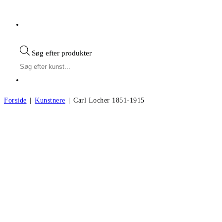
Søg efter produkter
Forside
|
Kunstnere
|
Carl Locher 1851-1915
Carl Locher f.1851, d.1915
Andre kunstværker