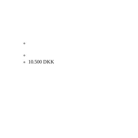
Henrik Busk Andersen “Komposition” 2025. 120x120cm.
10.500
DKK