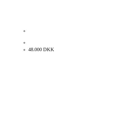
Albert Bertelsen. Komposition, 2008. 150x70cm.
48.000
DKK