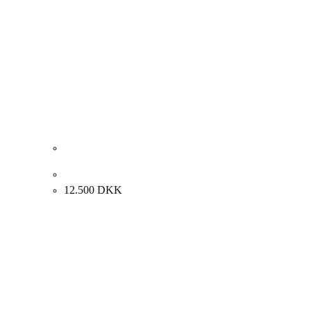
Deborah Azzopardi “Komposition”, 2000. 122x65cm.
12.500
DKK