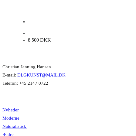
Bodil Kaalund “Duer i hyldetræet” 1996. 110x82cm.
8.500
DKK
Kontakt Info
Christian Jenning Hansen
E-mail:
DLGKUNST@MAIL.DK
Telefon: +45 2147 0722
Kategorier
Nyheder
Moderne
Naturalistisk
Ældre