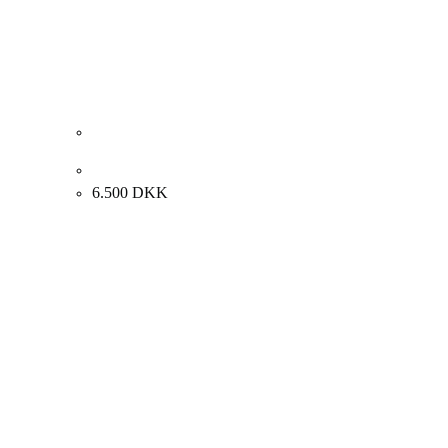
Henrik Busk Andersen “Komposition” 2025. 120x60cm.
6.500
DKK