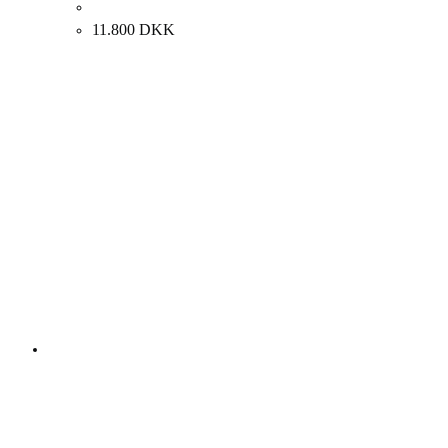
Anne Vilsbøll. Komposition, 1998. 100x85cm.
11.800
DKK