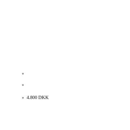
Frederik Larsen-Særsløv. Strikkende kvinde, 1915.
41x33cm.
4.800
DKK