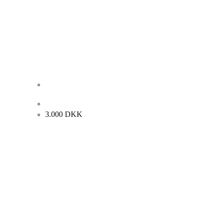
Ljudmila Vodopic. Komposition, 2020. 40x40cm.
3.000
DKK