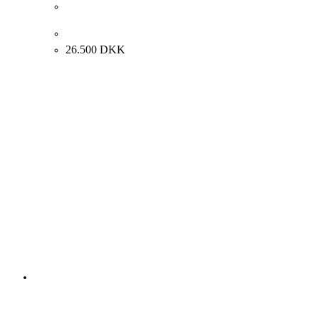
Albert Bertelsen. Maleri, 1992. 70x64cm.
26.500
DKK