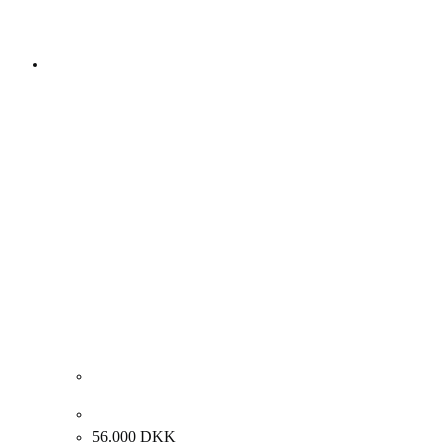
Albert Bertelsen “Gruppe ved kirke” 1973. 65x120cm.
56.000
DKK