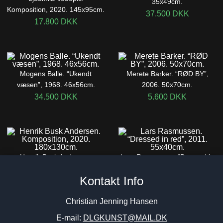
35x49cm.
Komposition, 2020. 145x95cm.
37.500
DKK
17.800
DKK
Mogens Balle. “Ukendt
Merete Barker. “RØD BY”,
væsen”, 1968. 46x56cm.
2006. 50x70cm.
34.500
DKK
5.600
DKK
Henrik Busk Andersen.
Lars Rasmussen. “Dressed in
Komposition, 2020.
red”, 2011. 55x40cm.
Kontakt Info
180x130cm.
24.500
DKK
16.000
DKK
Christian Jenning Hansen
E-mail:
DLGKUNST@MAIL.DK