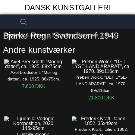
DANSK KUNSTGALLERI
Bjarke Regn Svendsen f.1949
Forside
|
Kunstnere
|
Bjarke Regn Svendsen 1949
Andre kunstværker
Axel Bredsdorff. “Mor og
Preben Wolck. “DET LYSE-
datter”, ca. 1925. 88x75cm.
LAND ARARAT”, ca. 1970.
7.600
DKK
89x116cm.
21.800
DKK
Frederik Kraft. Italien, 1852.
Ljudmila Vodopic.