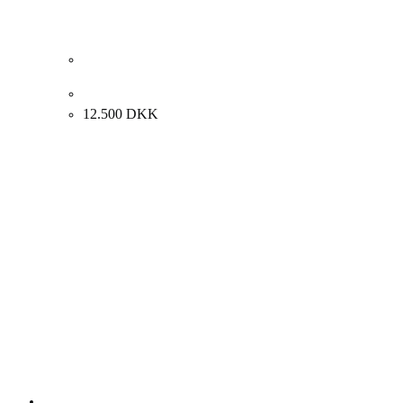
Kay Christensen. “Komposition med 2 piger” 73x93cm.
12.500
DKK