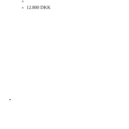
Ljudmila Vodopic. “Rod”, 2019. 140x70cm.
12.800
DKK