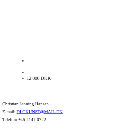
Finn Pedersen “Komposition” 1990. 97x130cm.
12.000
DKK
Kontakt Info
Christian Jenning Hansen
E-mail:
DLGKUNST@MAIL.DK
Telefon: +45 2147 0722