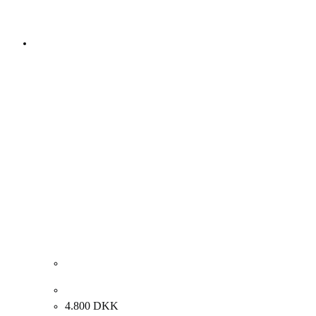
Lise Blaabjerg. Komposition, 1983. 60x50cm.
4.800
DKK