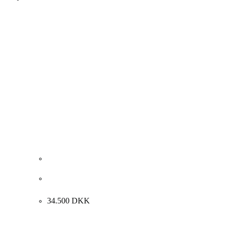
Knud Nielsen. “På vej op af bjerget”, Paris 2003.
81x65cm.
34.500
DKK