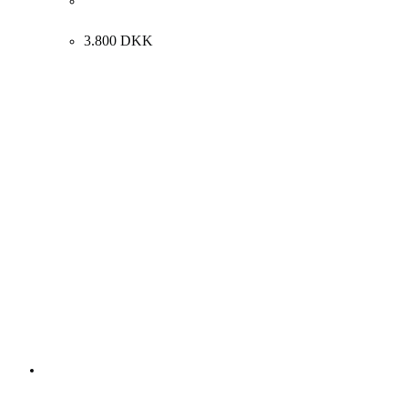
Bernhard Lipsøe. “COTE DAZUR VIOLETTE IRIS”,
1989. 35x46cm.
3.800
DKK
Andre kunstværker