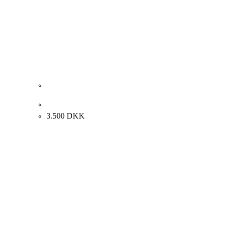
Henri Rothschild. Komposition, 1986. 51x41cm.
3.500
DKK