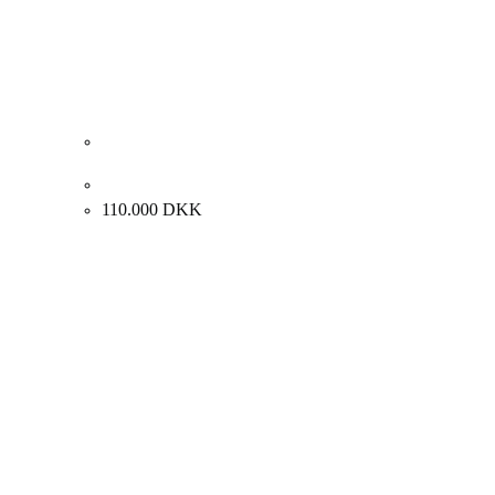
Albert Bertelsen. Et mellemværende, 1971. 97x130cm.
110.000
DKK