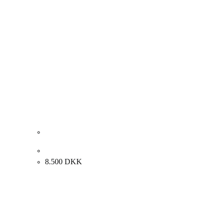
Adamski. Komposition. 120 x 160 cm
8.500
DKK