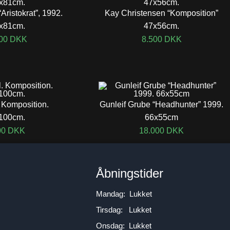
“Aristokrat”, 1992.
Kay Christensen “Komposition”
x81cm.
47x56cm.
800
DKK
8.500
DKK
 Komposition.
Gunleif Grube “Headhunter” 1999.
100cm.
66x55cm
00
DKK
18.000
DKK
n
Åbningstider
Mandag: Lukket
Tirsdag: Lukket
Onsdag: Lukket