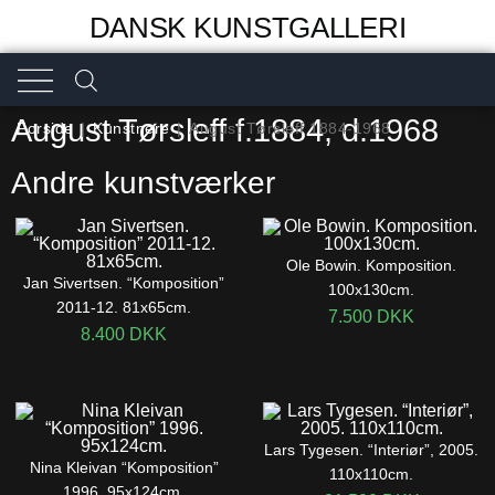
DANSK KUNSTGALLERI
August Tørsleff f.1884, d.1968
Forside
|
Kunstnere
|
August Tørsleff 1884-1968
Andre kunstværker
Ole Bowin. Komposition.
Jan Sivertsen. “Komposition”
100x130cm.
2011-12. 81x65cm.
7.500
DKK
8.400
DKK
Lars Tygesen. “Interiør”, 2005.
Nina Kleivan “Komposition”
110x110cm.
1996. 95x124cm.