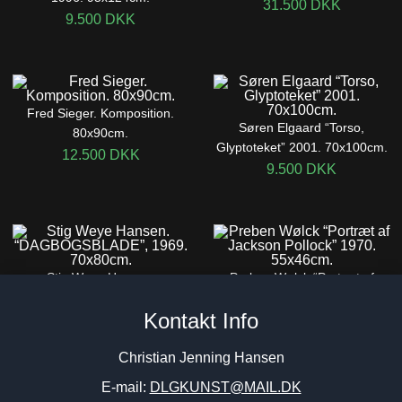
31.500
DKK
9.500
DKK
Fred Sieger. Komposition.
Søren Elgaard “Torso,
80x90cm.
Glyptoteket” 2001. 70x100cm.
12.500
DKK
9.500
DKK
Stig Weye Hansen.
Preben Wølck “Portræt af
“DAGBOGSBLADE”, 1969.
Jackson Pollock” 1970.
Kontakt Info
70x80cm.
55x46cm.
8.500
DKK
5.000
DKK
Christian Jenning Hansen
E-mail:
DLGKUNST@MAIL.DK