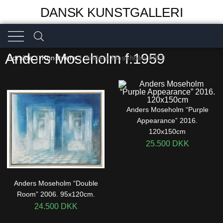
DANSK KUNSTGALLERI
Anders Moseholm f.1959
Forside
|
Kunstnere
|
Anders Moseholm 1959
Anders Moseholm “Purple
Appearance” 2016.
120x150cm
25.500
DKK
Anders Moseholm “Double
Room” 2006. 95x120cm.
24.500
DKK