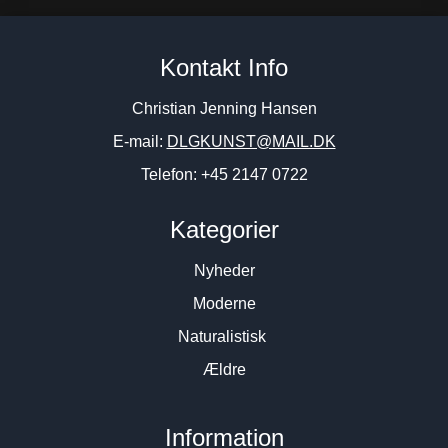
Albert Bertelsen “Opstilling”
C.F. Sørensen. Italien.
Kontakt Info
1971. 80x120cm.
24x34cm.
74.000
DKK
11.500
DKK
Christian Jenning Hansen
E-mail:
DLGKUNST@MAIL.DK
Telefon: +45 2147 0722
Kategorier
Nyheder
Moderne
Naturalistisk
Ældre
Information