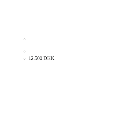
Viera Collaro “Komposition” 1969. 100x80cm
12.500
DKK