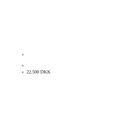
Marcus Stolk “Exodus” 2021. 100x170cm.
22.500
DKK