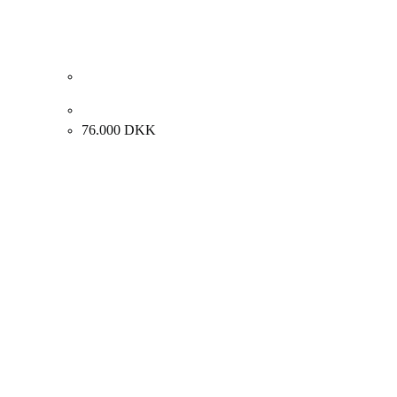
Albert Bertelsen Ved lågen, 1966. 120x82cm
76.000
DKK