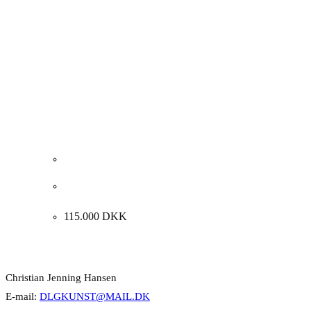
Albert Bertelsen. Kirken ved vintertid, 1970.
110x125cm.
115.000
DKK
Kontakt Info
Christian Jenning Hansen
E-mail:
DLGKUNST@MAIL.DK