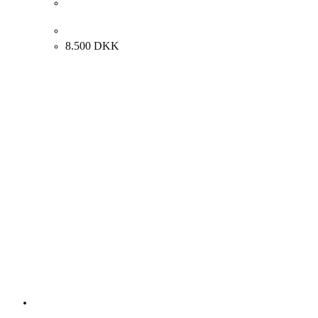
Adamski. Komposition. 120 x 160 cm
8.500
DKK
Andre Malerier Til Salg