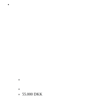
Gina Pellon “Den glemte gud” 1973. 130x97cm
55.000
DKK