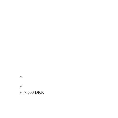
Preben Wolck “Landskab” 1970. 60x50cm.
7.500
DKK