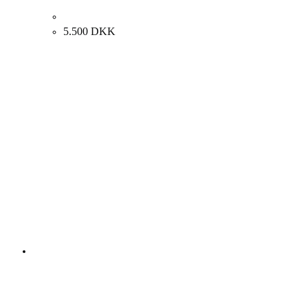
Ib Eisner “Sct. Hans aften” ca. 1970. 36x42cm.
5.500
DKK