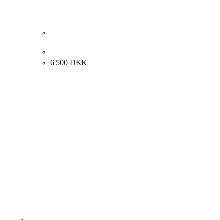
Lars Swane “Opstilling på bord” 65x76cm.
6.500
DKK