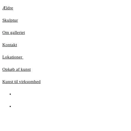
Ældre
Skulptur
Om galleriet
Kontakt
Lokationer
Opkøb af kunst
Kunst til virksomhed
Hjemmesiden anvender cookies for at sikre, at du
får den bedste oplevelse