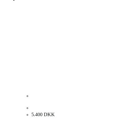
Lars Swane. Udsigt fra vinduskarm, 1987. 60x50cm.
5.400
DKK