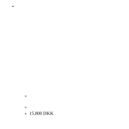
Sven Dalsgaard. “Komposition”, 1993. 80x80cm.
15.800
DKK