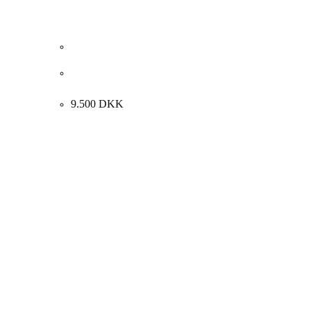
Sven Dalsgaard “Et uanvendeligt system” 1990.
38x38cm.
9.500
DKK