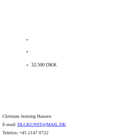
Sven Dalsgaard. “Selvportræt”, 1988-1989.
179x99cm.
32.500
DKK
Kontakt Info
Christian Jenning Hansen
E-mail:
DLGKUNST@MAIL.DK
Telefon: +45 2147 0722