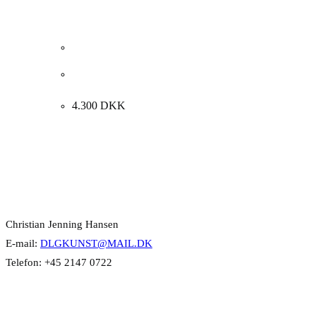
Roger Ayala Rodriguez. Komposition, 2010.
47x35cm.
4.300
DKK
Kontakt Info
Christian Jenning Hansen
E-mail:
DLGKUNST@MAIL.DK
Telefon: +45 2147 0722
Kategorier