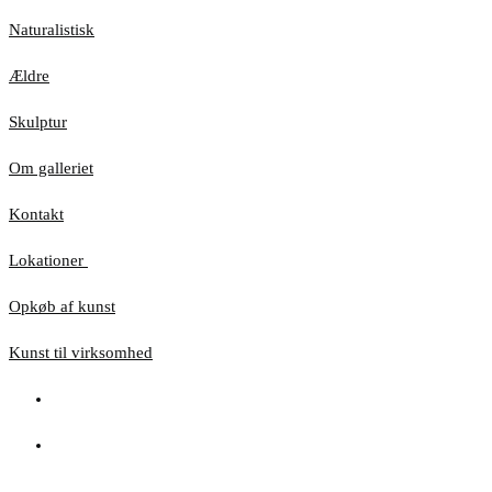
Naturalistisk
Ældre
Skulptur
Om galleriet
Kontakt
Lokationer
Opkøb af kunst
Kunst til virksomhed
Hjemmesiden anvender cookies for at sikre, at du