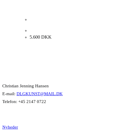
Merete Barker. “RØD BY”, 2006. 50x70cm.
5.600
DKK
Kontakt Info
Christian Jenning Hansen
E-mail:
DLGKUNST@MAIL.DK
Telefon: +45 2147 0722
Kategorier
Nyheder