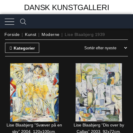
DANSK KUNSTGALLERI
Forside
|
Kunst
|
Moderne
|
Lise Blaabjerg 1939
Kategorier
Lise Blaabjerg “Svæver på en
Lise Blaabjerg “Dis over by
sky” 2004. 120x100cm.
Callas” 2003. 92x72cm.