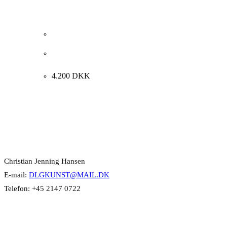
Kristian Begtorp. “Molshoved, grå sommerdag”,
1972. 50x61cm.
4.200
DKK
Kontakt Info
Christian Jenning Hansen
E-mail:
DLGKUNST@MAIL.DK
Telefon: +45 2147 0722
Kategorier