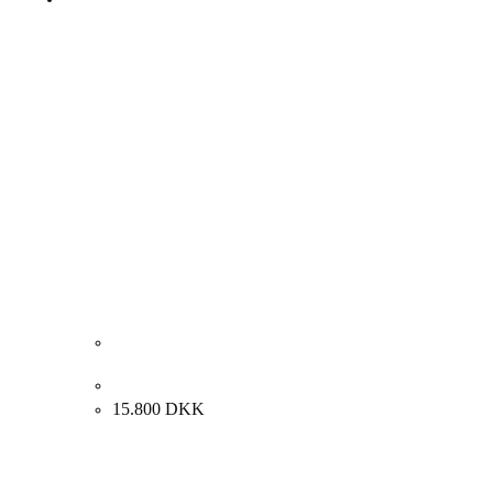
Kehnet Nielsen. “SHIELD”, 1992. 78x55cm.
15.800
DKK