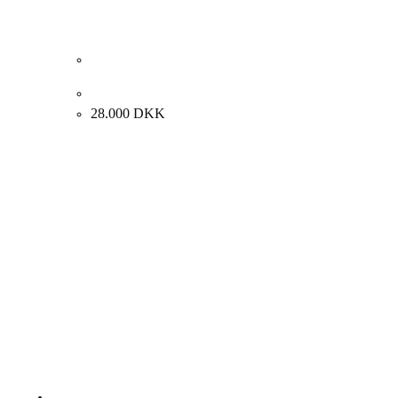
Kehnet Nielsen “Komposition” 2005. 100x100cm.
28.000
DKK