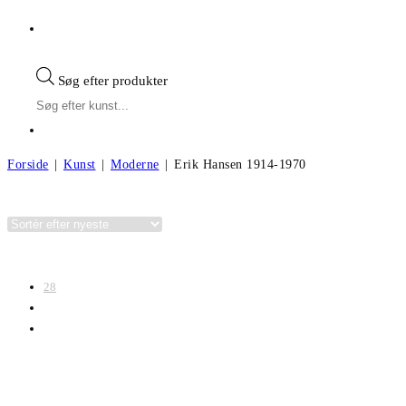
Søg efter produkter
Forside
|
Kunst
|
Moderne
|
Erik Hansen 1914-1970
Kategorier
Visning:
28
56
Alle