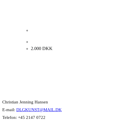
Erik Hansen. Komposition. 45x45cm.
2.000
DKK
Kontakt Info
Christian Jenning Hansen
E-mail:
DLGKUNST@MAIL.DK
Telefon: +45 2147 0722