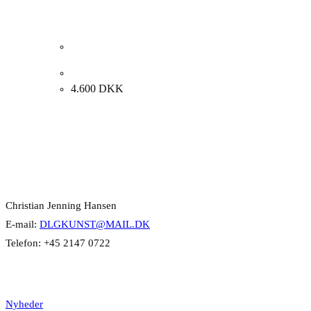
Bent Holstein. Komposition, 1970. 81x65cm.
4.600
DKK
Kontakt Info
Christian Jenning Hansen
E-mail:
DLGKUNST@MAIL.DK
Telefon: +45 2147 0722
Kategorier
Nyheder