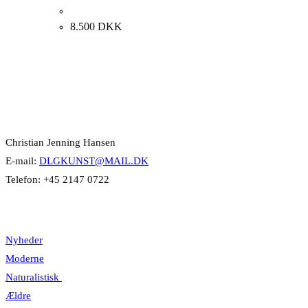
Anne-Suzette Sadolin. “Komposition”, 102x132cm.
8.500
DKK
Kontakt Info
Christian Jenning Hansen
E-mail:
DLGKUNST@MAIL.DK
Telefon: +45 2147 0722
Kategorier
Nyheder
Moderne
Naturalistisk
Ældre