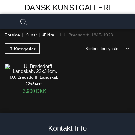
DANSK KUNSTGALLERI
Forside
|
Kunst
|
Ældre
|
I.U. Bredsdorff 1845-1928
Kategorier
I.U. Bredsdorff. Landskab.
22x34cm.
3.900
DKK
Kontakt Info