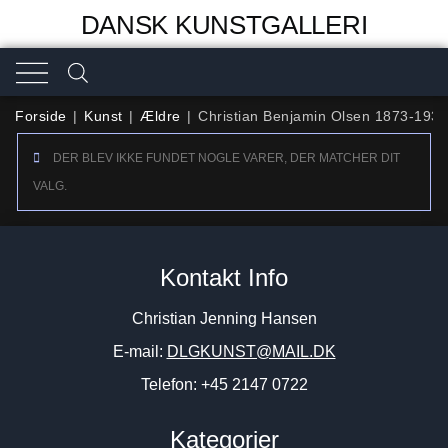
DANSK KUNSTGALLERI
Forside
|
Kunst
|
Ældre
|
Christian Benjamin Olsen 1873-1935
DER BLEV IKKE FUNDET NOGLE VARER, DER MATCHER DIT
VALG.
Kontakt Info
Christian Jenning Hansen
E-mail:
DLGKUNST@MAIL.DK
Telefon: +45 2147 0722
Kategorier